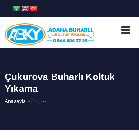
Çukurova Buharlı Koltuk
Yıkama
››
››
Anasayfa
Blog
ADANA FADIL MAHALLESİ BUHARLI 